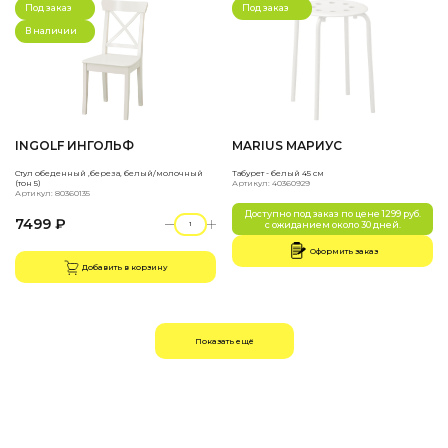
Под заказ
Под заказ
В наличии
INGOLF ИНГОЛЬФ
MARIUS МАРИУС
Стул обеденный ,береза, белый/молочный
Табурет - белый 45 см
(тон 5)
Артикул: 40360929
Артикул: 80360135
Доступно под заказ по цене 1299 руб.
7499 ₽
с ожиданием около 30 дней.
Оформить заказ
Добавить в корзину
Показать ещё