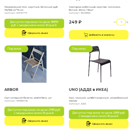
Раздвижной стол, круглый, беленый дуб.
Накладка мебельная круглая, полимер,
115/166 см*74 см
белый. 25мм / 18шт
Артикул: 00116779
Артикул: 3609865
249 ₽
Доступно под заказ по цене 38999
руб. с ожиданием около 30 дней.
Оформить заказ
Добавить в корзину
Под заказ
Под заказ
ARBOR
UNO (АДДЕ в ИКЕА)
Стул складной береза. 42х51х78см, шт
Стул, черный, штабелируемый, неразборный
Артикул: 99983706
каркас
Артикул: 2065
Доступно под заказ по цене 2999 руб.
Доступно под заказ по цене 2899 руб.
с ожиданием около 30 дней.
с ожиданием около 30 дней.
Оформить заказ
Оформить заказ