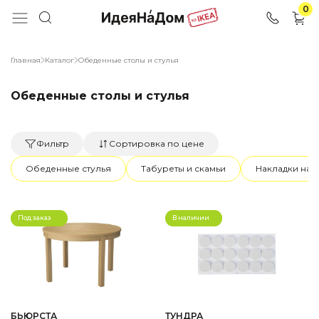
0
Главная
Каталог
Обеденные столы и стулья
Обеденные столы и стулья
Фильтр
Сортировка по цене
Обеденные стулья
Табуреты и скамьи
Накладки на 
Под заказ
В наличии
БЬЮРСТА
ТУНДРА