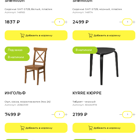
Sheffilton
Sheffilton
Сиденье SHT-ST29, белый, пластик
Сиденье SHT-ST29, черный, пластик
Артикул: 148165
Артикул: 148174
1837 ₽
2499 ₽
Добавить в корзину
Добавить в корзину
Под заказ
В наличии
В наличии
ИНГОЛЬФ
KYRRE КЮРРЕ
Стул, сосна, морилка антик (тон 24)
Табурет - черный
Артикул: 20360139
Артикул: 30434978
7499 ₽
2199 ₽
Добавить в корзину
Добавить в корзину