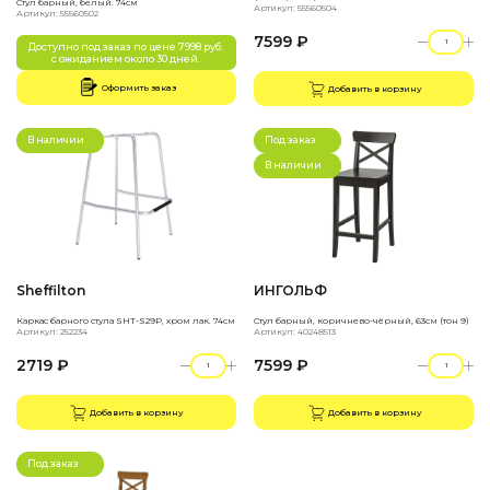
Стул барный, белый. 74см
Артикул: 55560504
Артикул: 55560502
7599 ₽
Доступно под заказ по цене 7998 руб.
с ожиданием около 30 дней.
Оформить заказ
Добавить в корзину
В наличии
Под заказ
В наличии
Sheffilton
ИНГОЛЬФ
Каркас барного стула SHT-S29P, хром лак. 74см
Стул барный, коричнево-чёрный, 63см (тон 9)
Артикул: 252234
Артикул: 40248513
2719 ₽
7599 ₽
Добавить в корзину
Добавить в корзину
Под заказ