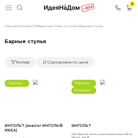
0
Главная
Каталог
Обеденные столы и стулья
Барные стулья
Барные стулья
Фильтр
Сортировка по цене
Под заказ
Под заказ
В наличии
ИНГОЛЬT (аналог ИНГОЛЬФ
ИНГОЛЬT
ИКЕА)
Стул барный, сосна, черно-коричневый, 63 см
(венге , тон 9)