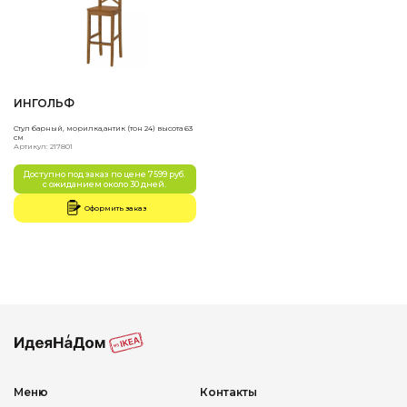
ИНГОЛЬФ
Стул барный, морилка,антик (тон 24) высота 63
см
Артикул: 217801
Доступно под заказ по цене 7599 руб.
с ожиданием около 30 дней.
Оформить заказ
Меню
Контакты