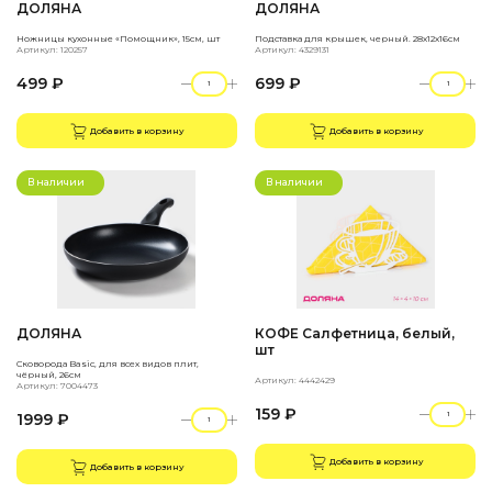
ДОЛЯНА
ДОЛЯНА
Ножницы кухонные «Помощник», 15см, шт
Подставка для крышек, черный. 28х12х16см
Артикул: 120257
Артикул: 4329131
499 ₽
699 ₽
Добавить в корзину
Добавить в корзину
В наличии
В наличии
ДОЛЯНА
КОФЕ Салфетница, белый,
шт
Сковорода Basic, для всех видов плит,
чёрный, 26см
Артикул: 4442429
Артикул: 7004473
159 ₽
1999 ₽
Добавить в корзину
Добавить в корзину