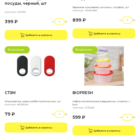
посуды, черный, шт
Варежка-прихватка, силикон, голубой, шт
Артикул: 90464383
Артикул: 407815
899 ₽
399 ₽
Добавить в корзину
Добавить в корзину
В наличии
В наличии
СТЭМ
BIOFRESH
Открывалка, красный/белый/черный, шт
Набор контейнеров квадратных, пластик. /
Артикул: 80233246
5шт.
Артикул: 2792225
79 ₽
599 ₽
Добавить в корзину
Добавить в корзину