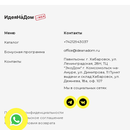
Меню
Контакты
+74212943037
Каталог
office@ideanadom.ru
Бонусная программа
Павильоны: г. Хабаровск, ул.
Контакты
Ленинградская, 28Н, ТЦ
"ЭкоДом" г. Комсомольск-на-
Амуре, ул. Димитрова, 11 Пункт
выдачи и склад:Хабаровск, ул.
Дежнева, 18а, оф. 107
Мы в социальных сетях:
Политика конфиденциальности
Пользовательское соглашение
Оплата и условия возврата