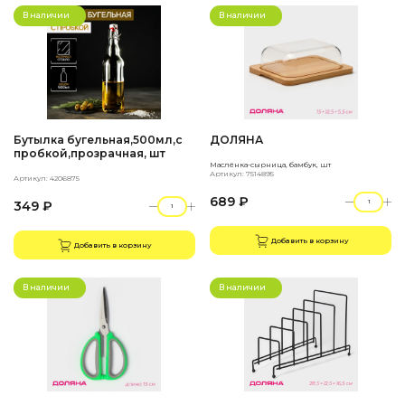
В наличии
В наличии
Бутылка бугельная,500мл,с
ДОЛЯНА
пробкой,прозрачная, шт
Маслёнка-сырница, бамбук, шт
Артикул: 7514895
Артикул: 4206875
689 ₽
349 ₽
Добавить в корзину
Добавить в корзину
В наличии
В наличии