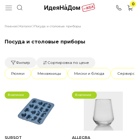
0
Главная
Каталог
Посуда и столовые приборы
Посуда и столовые приборы
Фильтр
Сортировка по цене
Рюмки
Менажницы
Миски и блюда
Сервиров
В наличии
В наличии
SURSОT
ALLEGRA