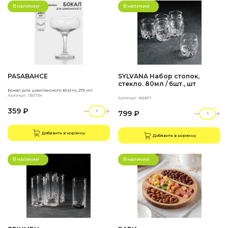
В наличии
В наличии
PASABAHCE
SYLVANA Набор стопок,
стекло. 80мл / 6шт., шт
Бокал для шампанского Bistro, 275 мл
Артикул: 1351734
Артикул: 166817
359 ₽
799 ₽
Добавить в корзину
Добавить в корзину
В наличии
В наличии