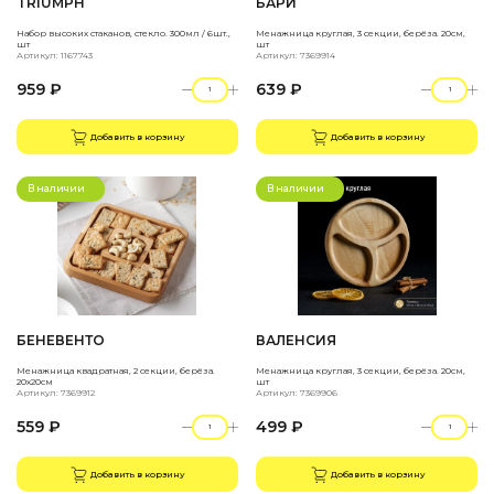
TRIUMPH
БАРИ
Набор высоких стаканов, стекло. 300мл / 6шт.,
Менажница круглая, 3 секции, берёза. 20см,
шт
шт
Артикул: 1167743
Артикул: 7369914
959 ₽
639 ₽
Добавить в корзину
Добавить в корзину
В наличии
В наличии
БЕНЕВЕНТО
ВАЛЕНСИЯ
Менажница квадратная, 2 секции, берёза.
Менажница круглая, 3 секции, берёза. 20см,
20х20см
шт
Артикул: 7369912
Артикул: 7369906
559 ₽
499 ₽
Добавить в корзину
Добавить в корзину