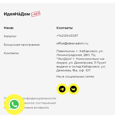
Меню
Контакты
+74212943037
Каталог
office@ideanadom.ru
Бонусная программа
Павильоны: г. Хабаровск, ул.
Контакты
Ленинградская, 28Н, ТЦ
"ЭкоДом" г. Комсомольск-на-
Амуре, ул. Димитрова, 11 Пункт
выдачи и склад:Хабаровск, ул.
Дежнева, 18а, оф. 107
Мы в социальных сетях:
Политика конфиденциальности
Пользовательское соглашение
Оплата и условия возврата