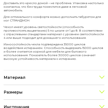
Доставить это кресло домой – не проблема. Упаковка настолько
компактна, что без труда поместится даже в легковой
автомобиль.
Для оптимального комфорта можно дополнить табуретом для
ног СТРАНДМОН.
Чехол имеет уровень светостойкости (способность
противостоять выцветанию) 5 по шкале от 1 до 8. В соответствии
с отраслевыми стандартами материал с уровнем светостойкости
4 или выше подходит для домашнего использования.
Износостойкость чехла подтверждена 35000 циклов
воздействия истиранием. Способность выдержать 15000 циклов
и более считается нормой для мебели для бытового
использования. Показатель более 30000 циклов означает
высокую устойчивость материала к истиранию.
Материал
Размеры
Инструкция