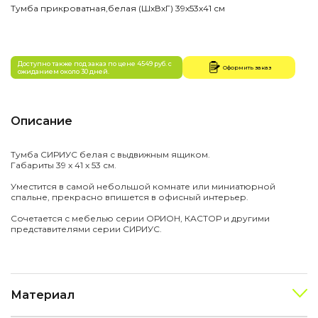
Тумба прикроватная,белая (ШхВхГ) 39х53х41 см
Доступно также под заказ по цене 4549 руб. с
Оформить заказ
ожиданием около 30 дней.
Описание
Тумба СИРИУС белая с выдвижным ящиком.
Габариты 39 х 41 х 53 см.
Уместится в самой небольшой комнате или миниатюрной
спальне, прекрасно впишется в офисный интерьер.
Сочетается с мебелью серии ОРИОН, КАСТОР и другими
представителями серии СИРИУС.
Материал