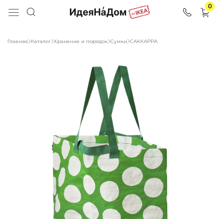
0
Главная
Каталог
Хранение и порядок
Сумки
САККАРРА