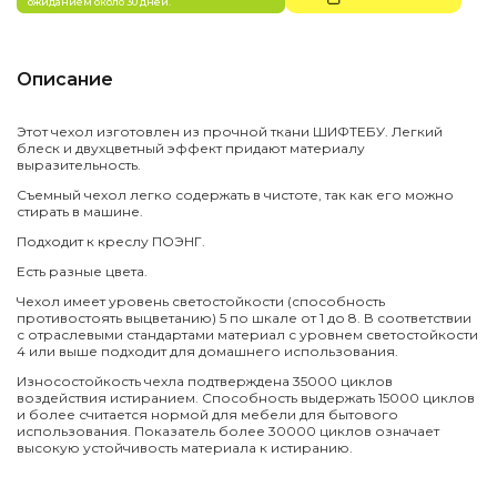
ожиданием около 30 дней.
Описание
Этот чехол изготовлен из прочной ткани ШИФТЕБУ. Легкий
блеск и двухцветный эффект придают материалу
выразительность.
Съемный чехол легко содержать в чистоте, так как его можно
стирать в машине.
Подходит к креслу ПОЭНГ.
Есть разные цвета.
Чехол имеет уровень светостойкости (способность
противостоять выцветанию) 5 по шкале от 1 до 8. В соответствии
с отраслевыми стандартами материал с уровнем светостойкости
4 или выше подходит для домашнего использования.
Износостойкость чехла подтверждена 35000 циклов
воздействия истиранием. Способность выдержать 15000 циклов
и более считается нормой для мебели для бытового
использования. Показатель более 30000 циклов означает
высокую устойчивость материала к истиранию.