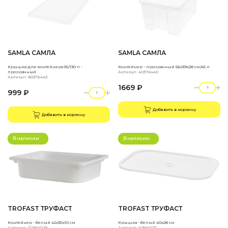
SAMLA САМЛА
SAMLA САМЛА
Крышка для контейнера 55/130 л -
Контейнер - прозрачный 56x39x28 см/45 л
прозрачный
Артикул: 40376440
Артикул: 80376443
1669 ₽
999 ₽
Добавить в корзину
Добавить в корзину
В наличии
В наличии
TROFAST ТРУФАСТ
TROFAST ТРУФАСТ
Контейнер - белый 42x30x10 см
Крышка - белый 40x28 см
Артикул: 70366029
Артикул: 10366027